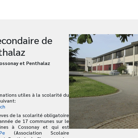
econdaire de
thalaz
Cossonay et Penthalaz
ations utiles à la scolarité du
uivant:
.ch
èves de la scolarité obligatoire
année de 17 communes sur le
ines à Cossonay et qui est
Pe
(Association Scolaire