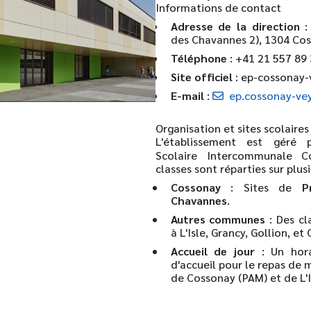
Informations de contact
Adresse de la direction
:
des Chavannes 2), 1304 Cos
Téléphone
:
+41 21 557 89 
Site officiel
:
ep-cossonay-
E-mail
:
ep.cossonay-ve
Organisation et sites scolaires
L'établissement est géré
Scolaire Intercommunale C
classes sont réparties sur plusi
Cossonay
: Sites de
P
Chavannes
.
Autres communes
: Des cl
à L'Isle, Grancy, Gollion, et
Accueil de jour
: Un hora
d'accueil pour le repas de m
de Cossonay (PAM) et de L'I