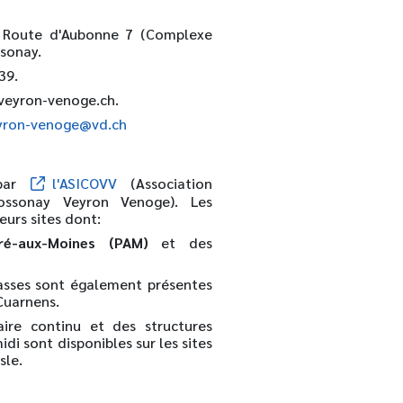
 Route d'Aubonne 7 (Complexe
sonay.
39
.
veyron-venoge.ch
.
yron-venoge@vd.ch
 par
l'ASICOVV
(Association
ossonay Veyron Venoge). Les
eurs sites dont:
ré-aux-Moines (PAM)
et des
asses sont également présentes
 Cuarnens.
ire continu et des structures
idi sont disponibles sur les sites
sle.