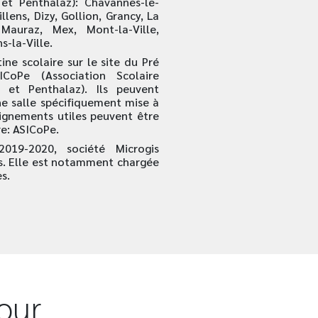
t Penthalaz): Chavannes-le-
lens, Dizy, Gollion, Grancy, La
, Mauraz, Mex, Mont-la-Ville,
s-la-Ville.
ine scolaire sur le site du Pré
CoPe (Association Scolaire
et Penthalaz). Ils peuvent
e salle spécifiquement mise à
eignements utiles peuvent être
re: ASICoPe.
2019-2020, société Microgis
es. Elle est notamment chargée
s.
our