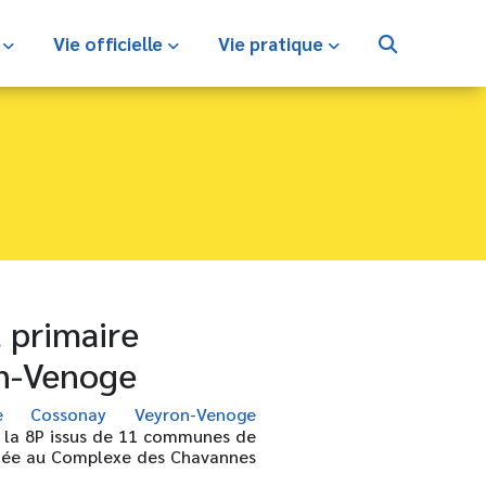
s
Vie officielle
Vie pratique
 primaire
n-Venoge
ire Cossonay Veyron-Venoge
 à la 8P issus de 11 communes de
ituée au Complexe des Chavannes