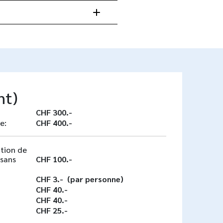
nt)
CHF 300.-
e:
CHF 400.-
ation de
(sans
C
HF 100.-
CHF 3.- (par personne)
C
HF 40.-
C
HF 40.-
C
HF 25.-