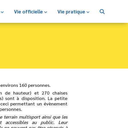
s
Vie officielle
Vie pratique
r environs 160 personnes.
m de hauteur) et 270 chaises
 sont à disposition. La petite
, ceci permettant un évènement
 personnes.
e terrain multisport ainsi que les
t accessibles au public. Leur
ils ne peuvent pas être réservés à