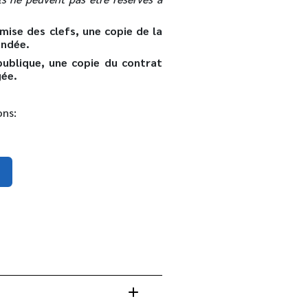
emise des clefs, une copie de la
andée.
publique, une copie du contrat
igée.
ons: